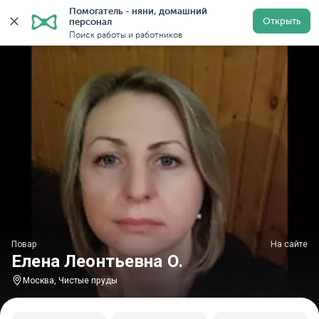
Помогатель - няни, домашний 
Главная
Повара
Повара в Москве
Повара у метр
Открыть
персонал
Поиск работы и работников
Повар
На сайте
Елена Леонтьевна О.
Москва, Чистые пруды