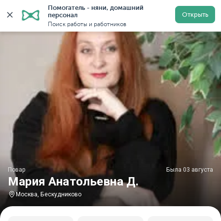
Помогатель - няни, домашний 
Главная
Повара
Повара в Москве
Повара в Беск
Открыть
персонал
Поиск работы и работников
Повар
Была 03 августа
Мария Анатольевна Д.
Москва, Бескудниково