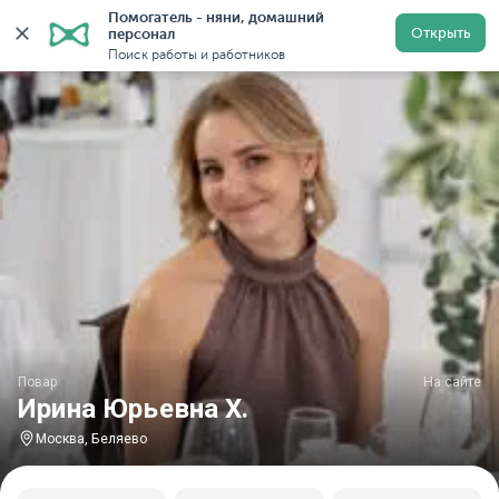
Помогатель - няни, домашний 
Главная
Повара
Повара в Москве
Повара у метр
Открыть
персонал
Поиск работы и работников
Повар
На сайте
Ирина Юрьевна Х.
Москва, Беляево