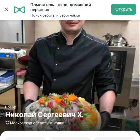
Помогатель - няни, домашний 
Главная
Повара
Повара в Московской области
П
Открыть
персонал
Поиск работы и работников
Повар
Николай Сергеевич Х.
Московская область, Мытищи