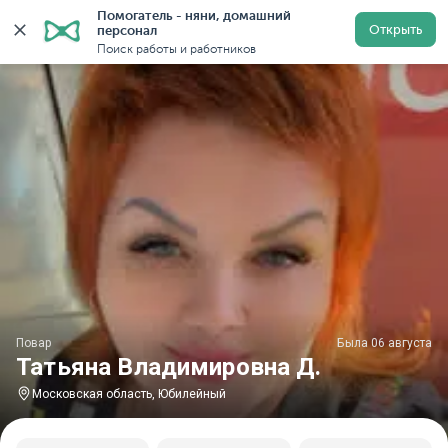
Помогатель - няни, домашний 
Главная
Повара
Повара в Московской области
П
Открыть
персонал
Поиск работы и работников
Повар
Была 06 августа
Татьяна Владимировна Д.
Московская область, Юбилейный