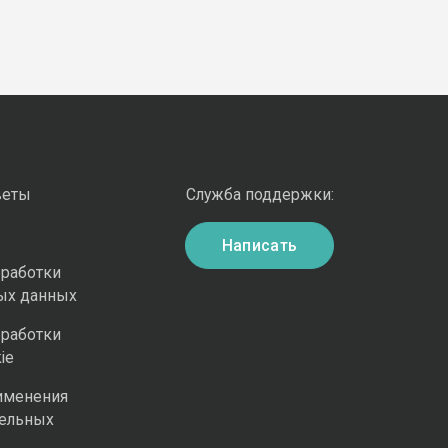
веты
Служба поддержки:
Написать
бработки
ых данных
бработки
ie
именения
ельных