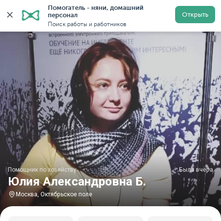
Помогатель - няни, домашний 
Главная
Помощники по хозяйству
Помощник по хозяй
Открыть
персонал
Поиск работы и работников
Помощник по хозяйству
Была вчера
Юлия Александровна Б.
Москва, Октябрьское поле