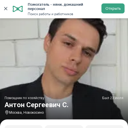
Помогатель - няни, домашний 
Главная
Помощники по хозяйству
Помощник по хозяйс
Открыть
персонал
Поиск работы и работников
Помощник по хозяйству
Был 23 июля
Антон Сергеевич С.
Москва, Новокосино