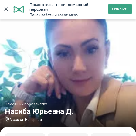
Помогатель - няни, домашний 
Главная
Помощники по хозяйству
Помощник по хозяй
Открыть
персонал
Поиск работы и работников
Помощник по хозяйству
Насиба Юрьевна Д.
Москва, Нагорная