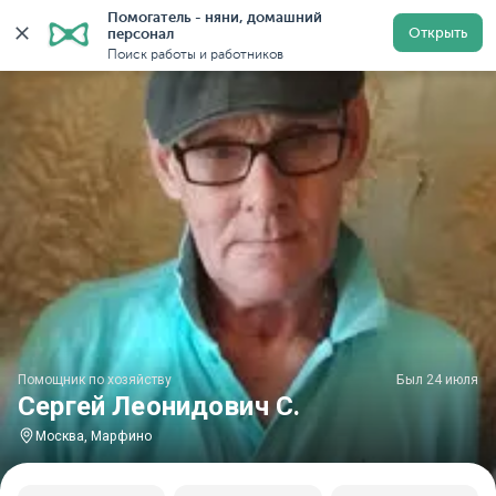
Помогатель - няни, домашний 
Главная
Помощники по хозяйству
Помощник по хозяй
Открыть
персонал
Поиск работы и работников
Помощник по хозяйству
Был 24 июля
Сергей Леонидович С.
Москва, Марфино