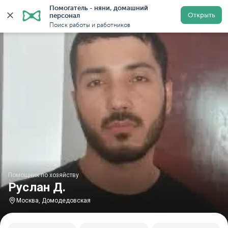
Помогатель - няни, домашний 
Главная
Помощники по хозяйству
Помощник по хозяйс
Открыть
персонал
Поиск работы и работников
Помощник по хозяйству
Руслан Д.
Москва, Домодедовская