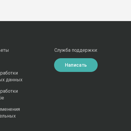
веты
Служба поддержки:
Написать
бработки
ых данных
бработки
ie
именения
ельных