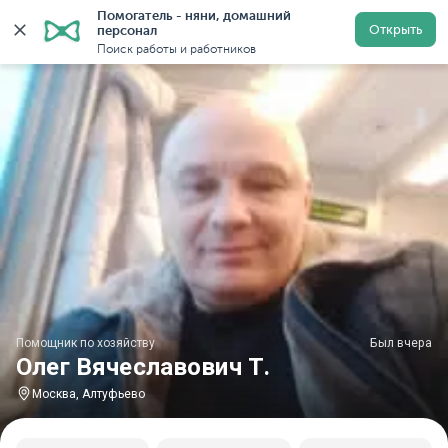
Помогатель - няни, домашний 
Главная
Помощники по хозяйству
Помощник по хозяйс
Открыть
персонал
Поиск работы и работников
Помощник по хозяйству
Был вчера
Олег Вячеславович Т.
Москва, Алтуфьево