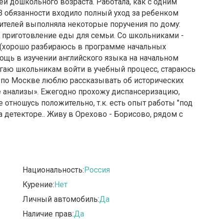
й дошкольного возраста. Работала, как с одним
. В обязанности входило полный уход за ребенком
дителей выполняла некоторые поручения по дому:
да приготовление еды для семьи. Со школьниками -
(хорошо разбираюсь в программе начальных
ощь в изучении английского языка на начальном
огаю школьникам войти в учебный процесс, стараюсь
к по Москве люблю рассказывать об исторических
е анализы». Ежегодно прохожу диспансеризацию,
отношусь положительно, т.к. есть опыт работы "под
 детекторе.. Живу в Орехово - Борисово, рядом с
Национальность:
Россия
Курение:
Нет
Личный автомобиль:
Да
Наличие прав:
Да