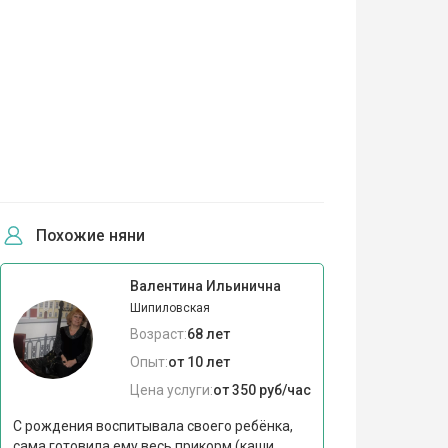
Похожие няни
Валентина Ильинична
Шипиловская
Возраст:
68 лет
Опыт:
от 10 лет
Цена услуги:
от 350 руб/час
С рождения воспитывала своего ребёнка,
сама готовила ему весь прикорм (каши,