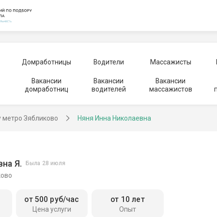
Домработницы
Водители
Массажисты
Вакансии
Вакансии
Вакансии
домработниц
водителей
массажистов
у метро Зябликово
Няня Инна Николаевна
на Я.
Была 28 июля
ково
от 500 руб/час
от 10 лет
Цена услуги
Опыт