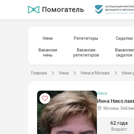
Помогатель
Няни
Репетиторы
Сиделки
Вакансии
Вакансии
Вакансии
нянь
репетиторов
сиделок
Главная
Няни
Няни в Москве
Няни 
Няня
Инна Николаев
Москва, Зябли
62 года
Возраст