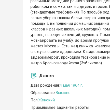
различные методики раннего развития дете
ребенком в семье, так и с двумя, и тремя
(стандартные требования). По просьбе ро
легкая уборка, глажка белья, стирка, иног
помощь в выполнении домашних заданий 
классов и разных школьных методик), пом
уровне, посещение секций, кружков. Пом
мотивировать на учебу. Во время прогуло
местах Москвы. Есть мед.книжка, «свежи
слежу за своим здоровьем. К видеокамере 
видеокамерой", проходила тестирование на
метро Красногвардейская (Зябликово).
Данные
Дата рождения:
4 мая 1964 г.
Образование:
Высшее
Пол:
Женский
Приемлемые варианты работы: