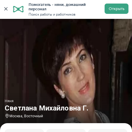
Помогатель - няни, домашний 
Главная
Няни
Няни в Москве
Няни в районе Вос
Открыть
персонал
Поиск работы и работников
Няня
Светлана Михайловна Г.
Москва, Восточный