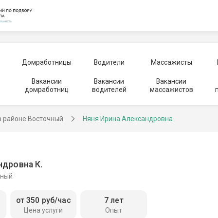
Домработницы
Водители
Массажисты
Вакансии
Вакансии
Вакансии
домработниц
водителей
массажистов
в районе Восточный
Няня Ирина Александровна
ндровна К.
чный
от 350 руб/час
7 лет
Цена услуги
Опыт