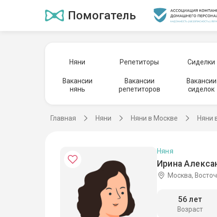
Помогатель
Няни
Репетиторы
Сиделки
Вакансии
Вакансии
Вакансии
нянь
репетиторов
сиделок
Главная
Няни
Няни в Москве
Няни 
Няня
Ирина Алекса
Москва, Восто
56 лет
Возраст