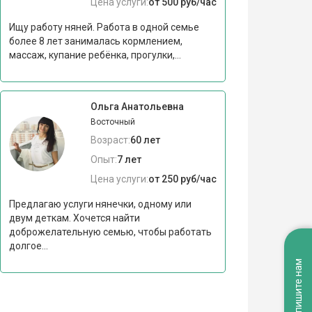
Цена услуги:
от 500 руб/час
Ищу работу няней. Работа в одной семье
более 8 лет занималась кормлением,
массаж, купание ребёнка, прогулки,...
Ольга Анатольевна
Восточный
Возраст:
60 лет
Опыт:
7 лет
Цена услуги:
от 250 руб/час
Предлагаю услуги нянечки, одному или
двум деткам. Хочется найти
доброжелательную семью, чтобы работать
долгое...
Напишите нам