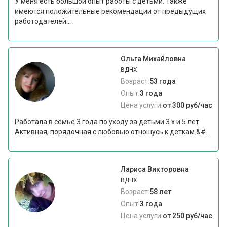
У меня есть большой опыт работы с детьми. Также
имеются положительные рекомендации от предыдущих
работодателей...
Ольга Михайловна
ВДНХ
Возраст:
53 года
Опыт:
3 года
Цена услуги:
от 300 руб/час
Работала в семье 3 года по уходу за детьми 3 х и 5 лет
Активная, порядочная с любовью отношусь к деткам.&#...
Лариса Викторовна
ВДНХ
Возраст:
58 лет
Опыт:
3 года
Цена услуги:
от 250 руб/час