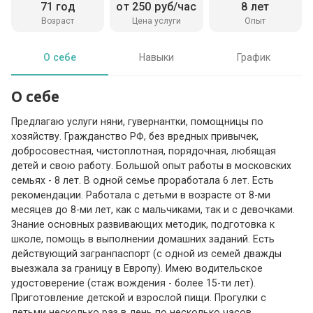
71 год
от 250 руб/час
8 лет
Возраст
Цена услуги
Опыт
О себе
Навыки
График
О себе
Предлагаю услуги няни, гувернантки, помощницы по
хозяйству. Гражданство РФ, без вредных привычек,
добросовестная, чистоплотная, порядочная, любящая
детей и свою работу. Большой опыт работы в московских
семьях - 8 лет. В одной семье проработала 6 лет. Есть
рекомендации. Работала с детьми в возрасте от 8-ми
месяцев до 8-ми лет, как с мальчиками, так и с девочками.
Знание основных развивающих методик, подготовка к
школе, помощь в выполнении домашних заданий. Есть
действующий загранпаспорт (с одной из семей дважды
выезжала за границу в Европу). Имею водительское
удостоверение (стаж вождения - более 15-ти лет).
Приготовление детской и взрослой пищи. Прогулки с
детьми несколько раз в день по несколько часов.