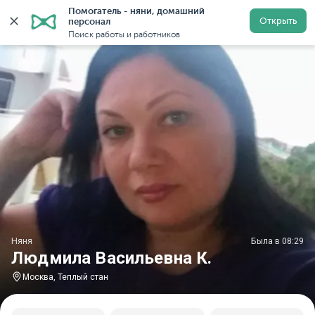
Помогатель - няни, домашний 
Главная
Няни
Няни в Москве
Няни у метро Теплы
Открыть
персонал
Поиск работы и работников
Няня
Была в 08:29
Людмила Васильевна К.
Москва, Теплый стан