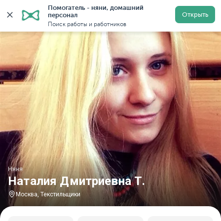
Помогатель - няни, домашний 
Главная
Няни
Няни в Москве
Няни у метро Текс
Открыть
персонал
Поиск работы и работников
Няня
Наталия Дмитриевна Т.
Москва, Текстильщики