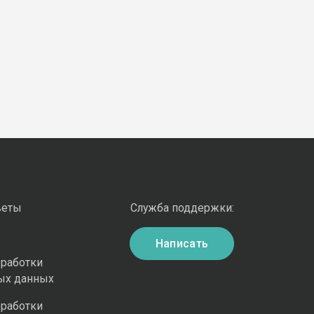
веты
Служба поддержки:
Написать
бработки
ых данных
бработки