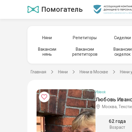
Помогатель
Няни
Репетиторы
Сиделки
Вакансии
Вакансии
Вакансии
нянь
репетиторов
сиделок
Главная
Няни
Няни в Москве
Няни 
Няня
Любовь Ивано
Москва, Текст
62 года
Возраст