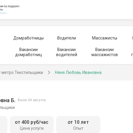
Домработницы
Водители
Массажисты
Вакансии
Вакансии
Вакансии
домработниц
водителей
массажистов
у метро Текстильщики
Няня Любовь Ивановна
вна Б.
Была 04 августа
ильщики
от 400 руб/час
от 10 лет
Цена услуги
Опыт