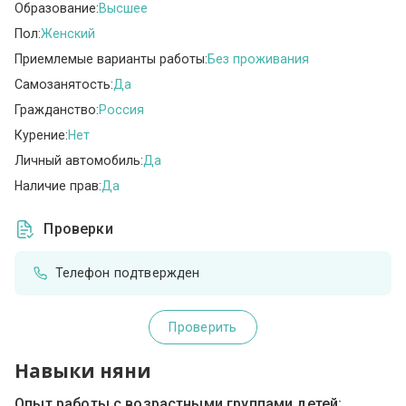
Образование:
Высшее
Пол:
Женский
Приемлемые варианты работы:
Без проживания
Самозанятость:
Да
Гражданство:
Россия
Курение:
Нет
Личный автомобиль:
Да
Наличие прав:
Да
Проверки
Телефон подтвержден
Проверить
Навыки няни
Опыт работы с возрастными группами детей: