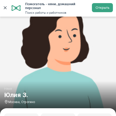
Помогатель - няни, домашний 
Главная
Няни
Няни в Москве
Няни у метро Строг
Открыть
персонал
Поиск работы и работников
Няня
Юлия З.
Москва, Строгино