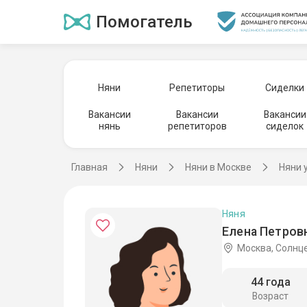
Помогатель
Няни
Репетиторы
Сиделки
Вакансии
Вакансии
Вакансии
нянь
репетиторов
сиделок
Главная
Няни
Няни в Москве
Няни 
Няня
Елена Петровн
Москва, Солнц
44 года
Возраст