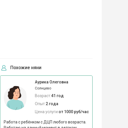
Похожие няни
Аурика Олеговна
Солнцево
Возраст:
41 год
Опыт:
2 года
Цена услуги:
от 1000 руб/час
Работа с ребёнком с ДЦП любого возраста.
Работаю на данный момент в детском