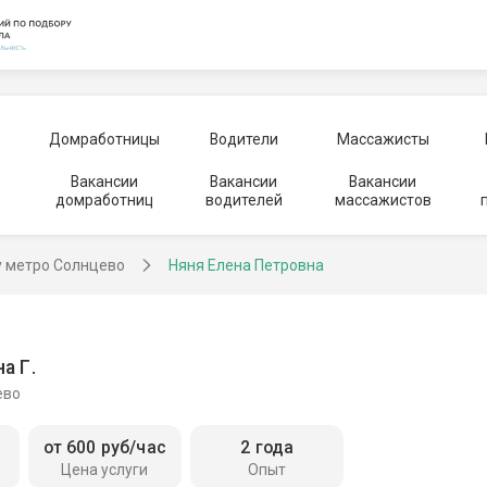
Домработницы
Водители
Массажисты
Вакансии
Вакансии
Вакансии
домработниц
водителей
массажистов
у метро Солнцево
Няня Елена Петровна
а Г.
ево
от 600 руб/час
2 года
Цена услуги
Опыт