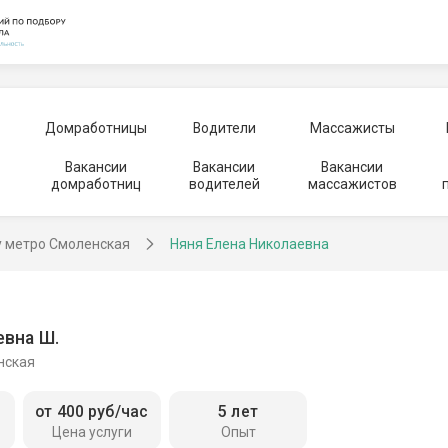
Домработницы
Водители
Массажисты
Вакансии
Вакансии
Вакансии
домработниц
водителей
массажистов
у метро Смоленская
Няня Елена Николаевна
евна Ш.
нская
от 400 руб/час
5 лет
Цена услуги
Опыт