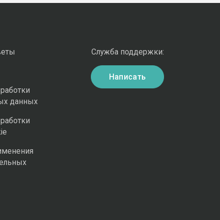
веты
Служба поддержки:
Написать
бработки
ых данных
бработки
ie
именения
ельных