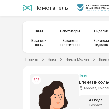
Помогатель
Няни
Репетиторы
Сиделки
Вакансии
Вакансии
Вакансии
нянь
репетиторов
сиделок
Главная
Няни
Няни в Москве
Няни 
Няня
Елена Никола
Москва, Смоле
43 года
Возраст