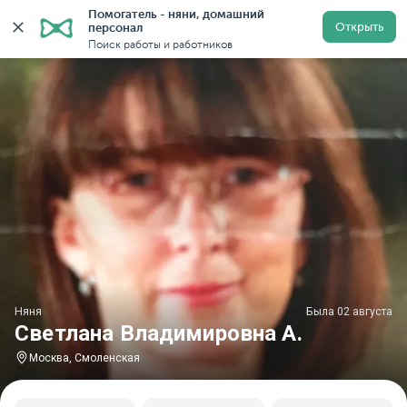
Помогатель - няни, домашний 
Главная
Няни
Няни в Москве
Няни у метро Смол
Открыть
персонал
Поиск работы и работников
Няня
Была 02 августа
Светлана Владимировна А.
Москва, Смоленская