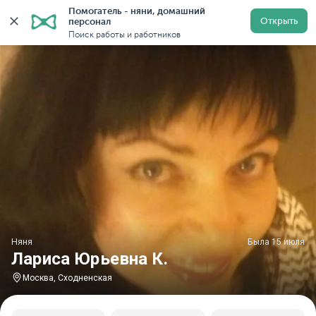
Помогатель - няни, домашний 
Главная
Няни
Няни в Москве
Няни у метро Сходн
Открыть
персонал
Поиск работы и работников
Няня
Была 15 июля
Лариса Юрьевна К.
Москва, Сходненская