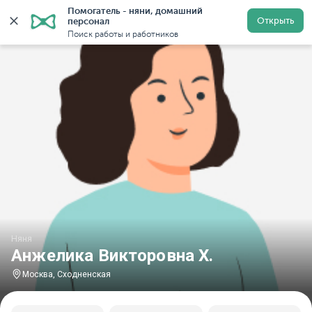
Помогатель - няни, домашний 
Главная
Няни
Няни в Москве
Няни у метро Сходн
Открыть
персонал
Поиск работы и работников
Няня
Анжелика Викторовна Х.
Москва, Сходненская