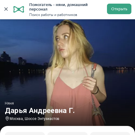
Помогатель - няни, домашний 
Главная
Няни
Няни в Москве
Няни у метро Шоссе
Открыть
персонал
Поиск работы и работников
Няня
Дарья Андреевна Г.
Москва, Шоссе Энтузиастов