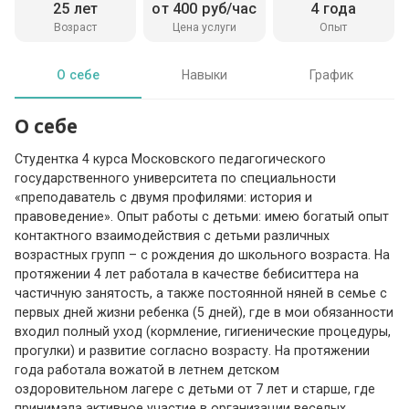
25 лет
от 400 руб/час
4 года
Возраст
Цена услуги
Опыт
О себе
Навыки
График
О себе
Студентка 4 курса Московского педагогического
государственного университета по специальности
«преподаватель с двумя профилями: история и
правоведение». Опыт работы с детьми: имею богатый опыт
контактного взаимодействия с детьми различных
возрастных групп – с рождения до школьного возраста. На
протяжении 4 лет работала в качестве бебиситтера на
частичную занятость, а также постоянной няней в семье с
первых дней жизни ребенка (5 дней), где в мои обязанности
входил полный уход (кормление, гигиенические процедуры,
прогулки) и развитие согласно возрасту. На протяжении
года работала вожатой в летнем детском
оздоровительном лагере с детьми от 7 лет и старше, где
принимала активное участие в организации веселых