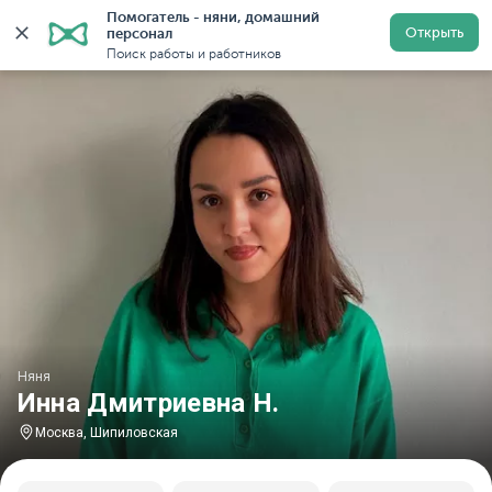
Помогатель - няни, домашний 
Главная
Няни
Няни в Москве
Няни у метро Шипи
Открыть
персонал
Поиск работы и работников
Няня
Инна Дмитриевна Н.
Москва, Шипиловская