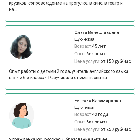
кружков, сопровождение на прогулке, в кино, в театр и
на...
Ольга Вячеславовна
Щукинская
Возраст:
45 лет
Опыт:
без опыта
Цена услуги:
от 150 руб/час
Опыт работы с детьми 2 года, учитель английского языка
в 5-х и 6-х классах. Разучивала с ними песни на...
Евгения Казимировна
Щукинская
Возраст:
42 года
Опыт:
без опыта
Цена услуги:
от 250 руб/час
Я гражданка РФ, русская. Образование высшее