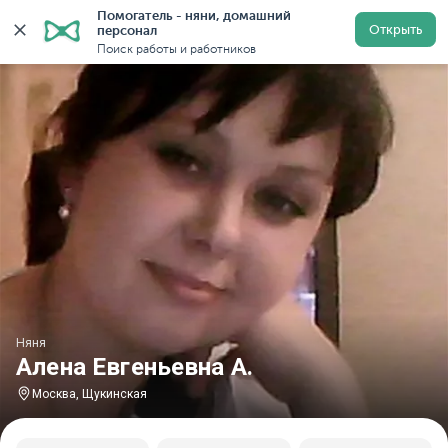
Помогатель - няни, домашний 
Главная
Няни
Няни в Москве
Няни у метро Щуки
Открыть
персонал
Поиск работы и работников
Няня
Алена Евгеньевна А.
Москва, Щукинская