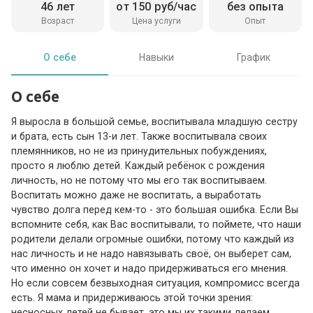
46 лет
от 150 руб/час
без опыта
Возраст
Цена услуги
Опыт
О себе
Навыки
График
О себе
Я выросла в большой семье, воспитывала младшую сестру
и брата, есть сын 13-и лет. Также воспитывала своих
племянников, но не из принудительных побуждениях,
просто я люблю детей. Каждый ребёнок с рождения
личность, но не потому что мы его так воспитываем.
Воспитать можно даже не воспитать, а выработать
чувство долга перед кем-то - это большая ошибка. Если Вы
вспомните себя, как Вас воспитывали, то поймете, что наши
родители делали огромные ошибки, потому что каждый из
нас личность и не надо навязывать своё, он выберет сам,
что именно он хочет и надо придерживаться его мнения.
Но если совсем безвыходная ситуация, компромисс всегда
есть. Я мама и придерживаюсь этой точки зрения:
несносных детей не бывает, это мы их такими делаем.