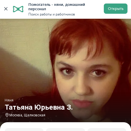
Помогатель - няни, домашний 
Главная
Няни
Няни в Москве
Няни у метро Щелк
Открыть
персонал
Поиск работы и работников
Няня
Татьяна Юрьевна З.
Москва, Щелковская