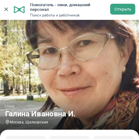
Помогатель - няни, домашний 
Главная
Няни
Няни в Москве
Няни у метро Щелк
Открыть
персонал
Поиск работы и работников
Няня
Галина Ивановна И.
Москва, Щелковская