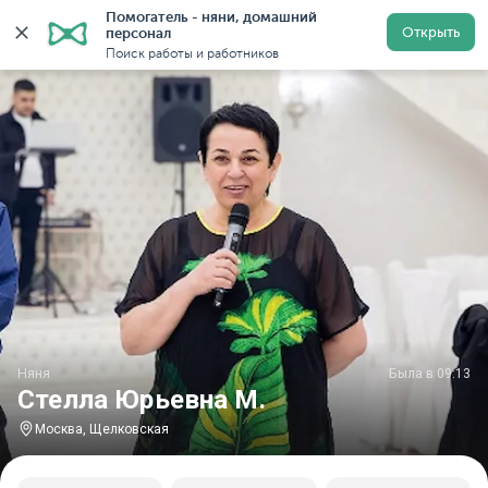
Помогатель - няни, домашний 
Главная
Няни
Няни в Москве
Няни у метро Щелк
Открыть
персонал
Поиск работы и работников
Няня
Была в 09:13
Стелла Юрьевна М.
Москва, Щелковская