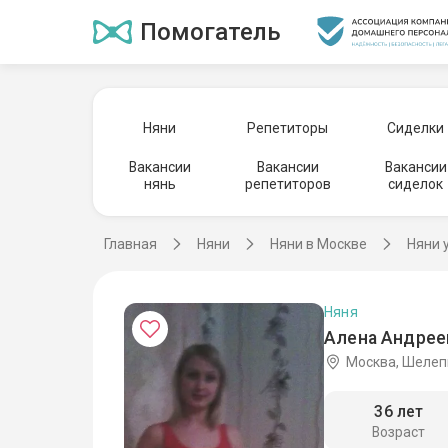
Помогатель
Няни
Репетиторы
Сиделки
Вакансии
Вакансии
Вакансии
нянь
репетиторов
сиделок
Главная
Няни
Няни в Москве
Няни 
Няня
Алена Андрее
Москва, Шелеп
36 лет
Возраст