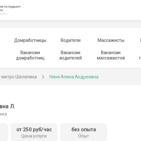
Домработницы
Водители
Массажисты
Вакансии
Вакансии
Вакансии
домработниц
водителей
массажистов
у метро Шелепиха
Няня Алена Андреевна
вна Л.
иха
от 250 руб/час
без опыта
Цена услуги
Опыт