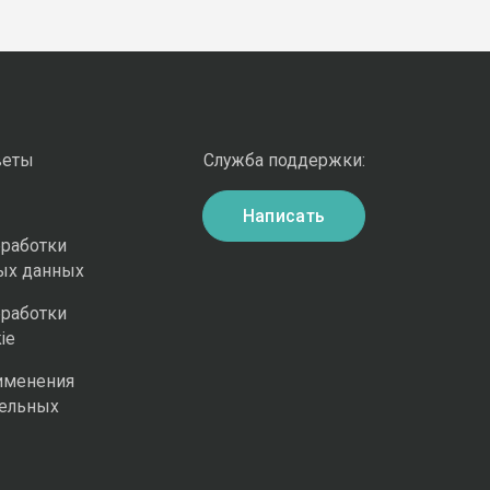
веты
Служба поддержки:
Написать
бработки
ых данных
бработки
ie
именения
ельных