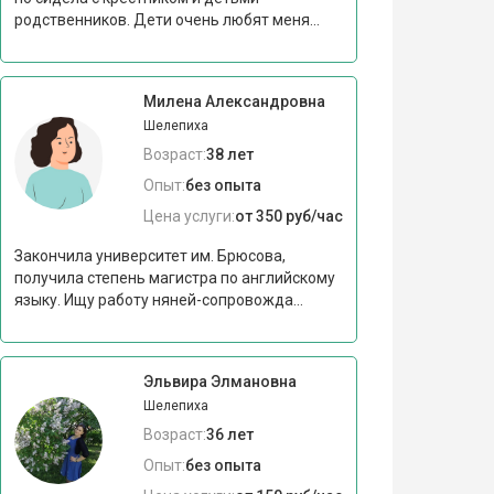
родственников. Дети очень любят меня...
Милена Александровна
Шелепиха
Возраст:
38 лет
Опыт:
без опыта
Цена услуги:
от 350 руб/час
Закончила университет им. Брюсова,
получила степень магистра по английскому
языку. Ищу работу няней-сопровожда...
Эльвира Элмановна
Шелепиха
Возраст:
36 лет
Опыт:
без опыта