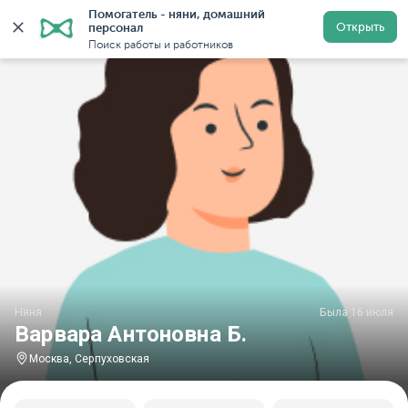
Помогатель - няни, домашний 
Главная
Няни
Няни в Москве
Няни у метро Серпу
Открыть
персонал
Поиск работы и работников
Няня
Была 16 июля
Варвара Антоновна Б.
Москва, Серпуховская