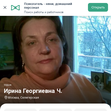
Помогатель - няни, домашний 
Главная
Няни
Няни в Москве
Няни у метро Селиг
Открыть
персонал
Поиск работы и работников
Няня
Ирина Георгиевна Ч.
Москва, Селигерская