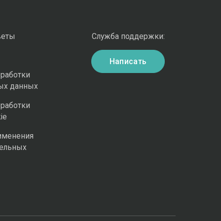
веты
Служба поддержки:
Написать
бработки
ых данных
бработки
ie
именения
ельных