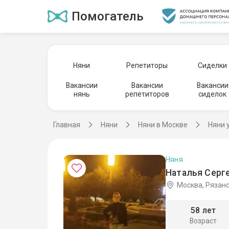
Помогатель
Няни
Репетиторы
Сиделки
Вакансии
Вакансии
Вакансии
нянь
репетиторов
сиделок
Главная
Няни
Няни в Москве
Няни 
Няня
Наталья Серге
Москва, Рязан
58 лет
Возраст