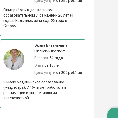
Цена услуги:
от 250 руб/час
Опыт работы в дошкольном
образовательном учреждении 26 лет (4
года в Нальчике, ясли-сад, 22 года в
Старом...
Окана Витальевна
Рязанский проспект
Возраст:
54 года
Опыт:
от 10 лет
Цена услуги:
от 200 руб/час
Я имею медицинское образование
(медсестра). С 16-ти лет работала в
реанимации и анестезиологии
анестезисткой...