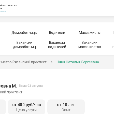
Домработницы
Водители
Массажисты
Вакансии
Вакансии
Вакансии
домработниц
водителей
массажистов
у метро Рязанский проспект
Няня Наталья Сергеевна
евна М.
Была 03 августа
ский проспект
от 400 руб/час
от 10 лет
Цена услуги
Опыт