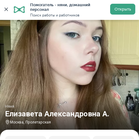
Помогатель - няни, домашний 
Главная
Няни
Няни в Москве
Няни у метро Проле
Открыть
персонал
Поиск работы и работников
Няня
Елизавета Александровна А.
Москва, Пролетарская