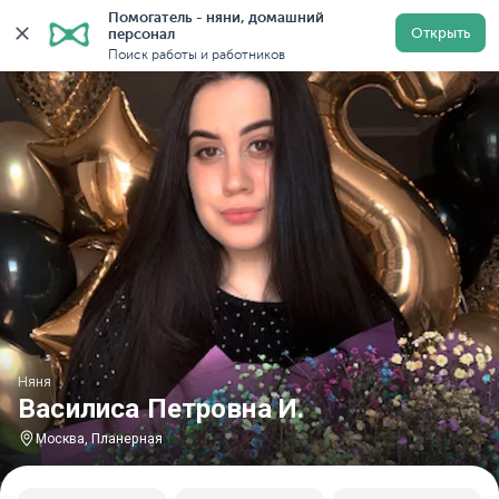
Помогатель - няни, домашний 
Главная
Няни
Няни в Москве
Няни у метро План
Открыть
персонал
Поиск работы и работников
Няня
Василиса Петровна И.
Москва, Планерная