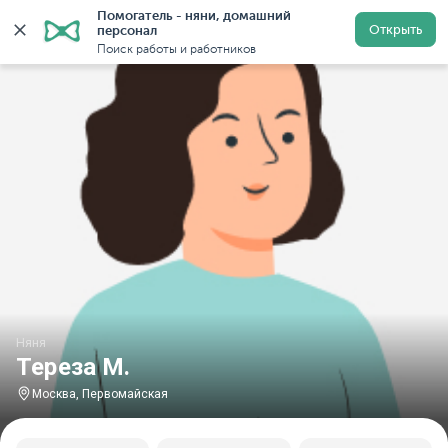
Помогатель - няни, домашний 
Главная
Няни
Няни в Москве
Няни у метро Перв
Открыть
персонал
Поиск работы и работников
Няня
Тереза М.
Москва, Первомайская