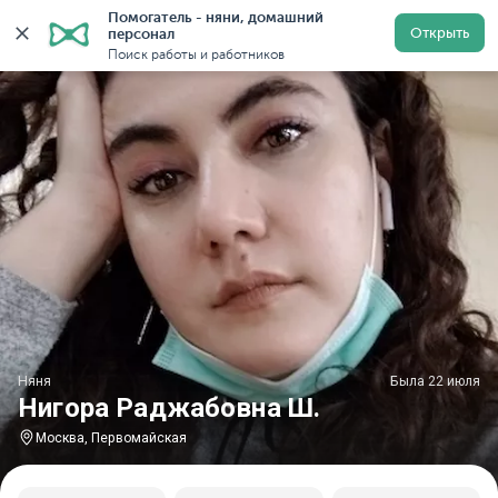
Помогатель - няни, домашний 
Главная
Няни
Няни в Москве
Няни у метро Перв
Открыть
персонал
Поиск работы и работников
Няня
Была 22 июля
Нигора Раджабовна Ш.
Москва, Первомайская