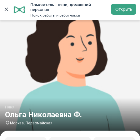
Помогатель - няни, домашний 
Главная
Няни
Няни в Москве
Няни у метро Перв
Открыть
персонал
Поиск работы и работников
Няня
Ольга Николаевна Ф.
Москва, Первомайская