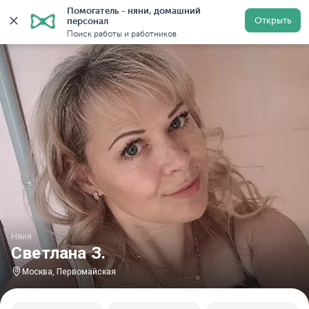
Помогатель - няни, домашний 
Главная
Няни
Няни в Москве
Няни у метро Перв
Открыть
персонал
Поиск работы и работников
Няня
Светлана З.
Москва, Первомайская