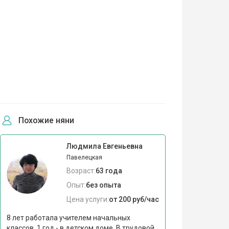
Похожие няни
Людмила Евгеньевна
Павелецкая
Возраст:
63 года
Опыт:
без опыта
Цена услуги:
от 200 руб/час
8 лет работала учителем начальных
классов, 1 год - в детском доме. В трудовой