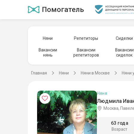
Помогатель
Няни
Репетиторы
Сиделки
Вакансии
Вакансии
Вакансии
нянь
репетиторов
сиделок
Главная
Няни
Няни в Москве
Няни 
Няня
Людмила Иван
Москва, Павел
63 года
Возраст