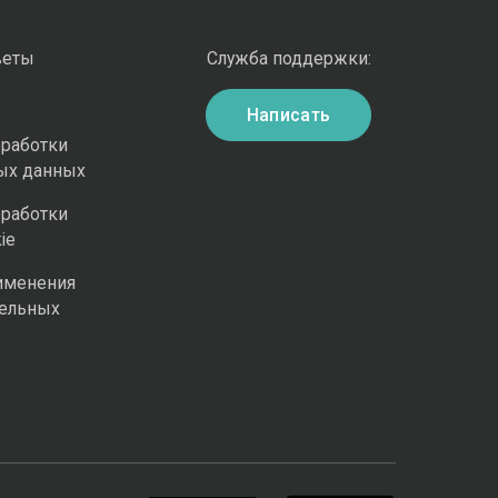
веты
Служба поддержки:
Написать
бработки
ых данных
бработки
ie
именения
ельных