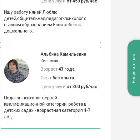
Цена услуги:
от 450 руб/час
Ищу работу няней.Люблю
детей,общительная,педагог-психолог с
высшим образованием.Если ребёнок
дошкольного...
Альбина Камильевна
Напишите нам
Киевская
Возраст:
43 года
Опыт:
без опыта
Цена услуги:
от 300 руб/час
Педагог-психолог первой
квалификационной категории, работа в
детских садах - возрастная категория 4-7
лет,...