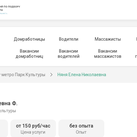
Домработницы
Водители
Массажисты
Вакансии
Вакансии
Вакансии
домработниц
водителей
массажистов
у метро Парк Культуры
Няня Елена Николаевна
вна Ф.
Культуры
от 150 руб/час
без опыта
Цена услуги
Опыт