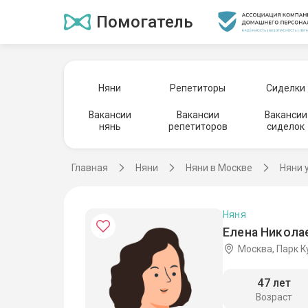
Помогатель
Няни
Репетиторы
Сиделки
Вакансии
Вакансии
Вакансии
нянь
репетиторов
сиделок
Главная
Няни
Няни в Москве
Няни 
Няня
Елена Николае
Москва, Парк 
47 лет
Возраст