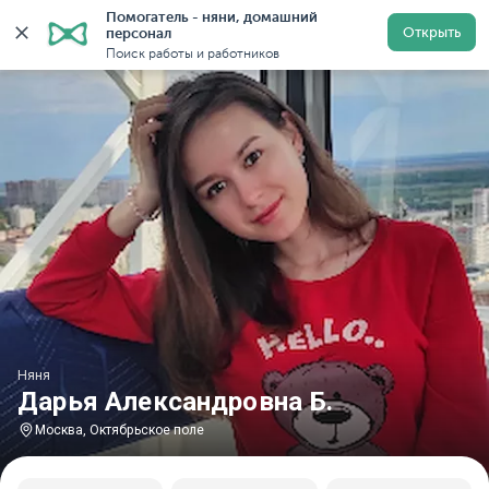
Помогатель - няни, домашний 
Главная
Няни
Няни в Москве
Няни у метро Октяб
Открыть
персонал
Поиск работы и работников
Няня
Дарья Александровна Б.
Москва, Октябрьское поле