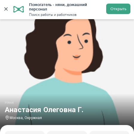
Помогатель - няни, домашний 
Главная
Няни
Няни в Москве
Няни у метро Окру
Открыть
персонал
Поиск работы и работников
Няня
Анастасия Олеговна Г.
Москва, Окружная