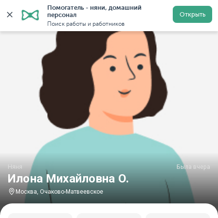
Помогатель - няни, домашний 
Главная
Няни
Няни в Москве
Няни в районе Оча
Открыть
персонал
Поиск работы и работников
Няня
Была вчера
Илона Михайловна О.
Москва, Очаково-Матвеевское