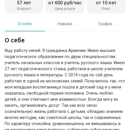
57 лет
от 600 руб/час
от 10 лет
Возраст
Цена услуги
Опыт
О себе
Навыки
График
О себе
Ищу работу няней. Я гражданка Армении. Имею высшее
педагогическое образование по двум специальностям:
учитель начальных классов и учитель русского языка. Имею
27 лет педагогического стажа, работала в школе учителем
русского языка и литературы. С 2014 года по сей день
работаю в одной из московских семей. Получилось так, что
моя младшая воспитанница пошла в детский сад и у меня
оказалась свободной первая половина. Очень люблю
детей, и они отвечают мне взаимностью. Всегда могу их
занять, организовать досуг. Так как всю свою
сознательную жизнь работала с детьми, обладаю знанием
многих методик, как советской школы, так и современных.
По характеру спокойна, уравновешенна, не вмешиваюсь в
не касающиеся меня вопросы, соблюдаю субординацию.