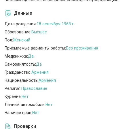
Данные
Дата рождения:
18 сентября 1968 г.
Образование:
Высшее
Пол:
Женский
Приемлемые варианты работы:
Без проживания
Медкнижка:
Да
Самозанятость:
Да
Гражданство:
Армения
Национальность:
Армения
Религия:
Православие
Курение:
Нет
Личный автомобиль:
Нет
Наличие прав:
Нет
Проверки