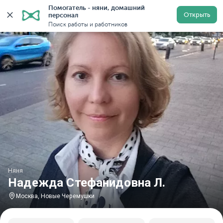
Помогатель - няни, домашний 
Главная
Няни
Няни в Москве
Няни у метро Новы
Открыть
персонал
Поиск работы и работников
Няня
Надежда Стефанидовна Л.
Москва, Новые Черемушки