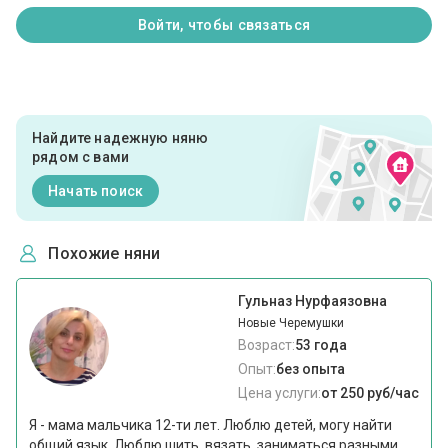
Войти, чтобы связаться
Найдите надежную няню
рядом с вами
Начать поиск
Похожие няни
Гульназ Нурфаязовна
Новые Черемушки
Возраст:
53 года
Опыт:
без опыта
Цена услуги:
от 250 руб/час
Я - мама мальчика 12-ти лет. Люблю детей, могу найти
общий язык. Люблю шить, вязать, заниматься разными...