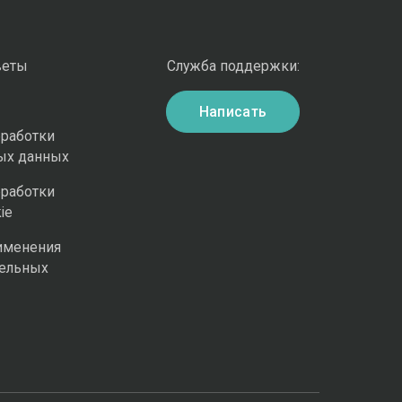
веты
Служба поддержки:
Написать
бработки
ых данных
бработки
ie
именения
ельных