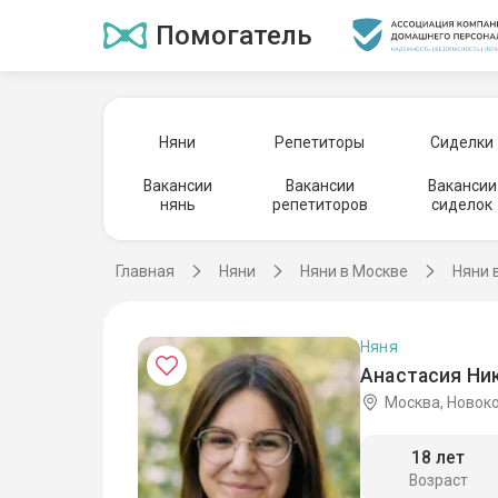
Помогатель
Няни
Репетиторы
Сиделки
Вакансии
Вакансии
Вакансии
нянь
репетиторов
сиделок
Главная
Няни
Няни в Москве
Няни 
Няня
Анастасия Ни
Москва, Новок
18 лет
Возраст