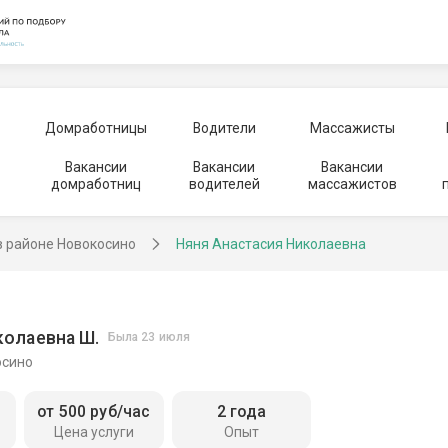
Домработницы
Водители
Массажисты
Вакансии
Вакансии
Вакансии
домработниц
водителей
массажистов
в районе Новокосино
Няня Анастасия Николаевна
колаевна Ш.
Была 23 июля
осино
от 500 руб/час
2 года
Цена услуги
Опыт